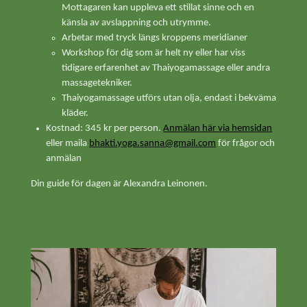
Mottagaren kan uppleva ett stillat sinne och en
känsla av avslappning och utrymme.
Arbetar med tryck längs kroppens meridianer
Workshop för dig som är helt ny eller har viss
tidigare erfarenhet av Thaiyogamassage eller andra
massagetekniker.
Thaiyogamassage utförs utan olja, endast i bekväma
kläder.
Kostnad: 345 kr per person.
Anmälan här via hemsidan
eller maila
bhakti.yoga.sanna@gmail.com
för frågor och
anmälan
Din guide för dagen är Alexandra Leinonen.