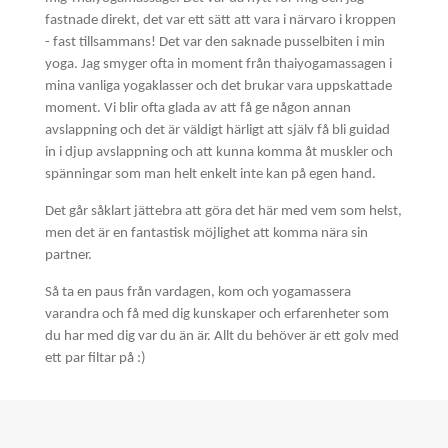
fastnade direkt, det var ett sätt att vara i närvaro i kroppen
- fast tillsammans! Det var den saknade pusselbiten i min
yoga. Jag smyger ofta in moment från thaiyogamassagen i
mina vanliga yogaklasser och det brukar vara uppskattade
moment. Vi blir ofta glada av att få ge någon annan
avslappning och det är väldigt härligt att själv få bli guidad
in i djup avslappning och att kunna komma åt muskler och
spänningar som man helt enkelt inte kan på egen hand.
Det går såklart jättebra att göra det här med vem som helst,
men det är en fantastisk möjlighet att komma nära sin
partner.
Så ta en paus från vardagen, kom och yogamassera
varandra och få med dig kunskaper och erfarenheter som
du har med dig var du än är. Allt du behöver är ett golv med
ett par filtar på :)