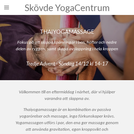
Skövde YogaCentrum
Skip
to
main
content
THAIYOGAMASSAGE
Fokus på att släppa spänningar i ben, höfter och nedre
delen av ryggen, samt skapa avslappning i hela kroppen
Tredje Advent - Söndag 14/12 kl 14-17
Välkommen till en eftermiddag i närhet, där vi hjälper
varandra att slappna av.
Thaiyogamassage är en kombination av passiva
yogarörelser och massage, inga förkunskaper krävs.
Yogamassagen utförs i par, den ena ger massage genom
att använda gravitation, egen kroppsvikt och