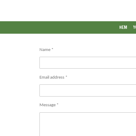
Skip
to
main
content
HEM
Y
Name *
Email address *
Message *