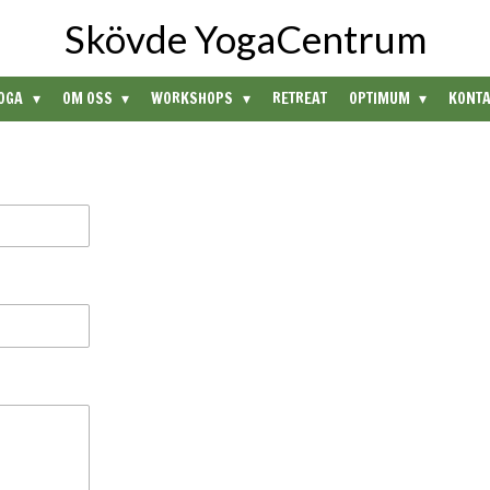
Skövde YogaCentrum
OGA
OM OSS
WORKSHOPS
RETREAT
OPTIMUM
KONT